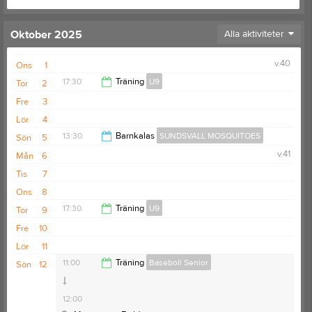
Oktober 2025
Alla aktiviteter
v.40
Ons
1
17:30
Träning
U9
Tor
2
Fre
3
18:30
Lör
4
13:30
Barnkalas
SUNDSVALL MOSQUITOES
Sön
5
v.41
Mån
6
16:30
Tis
7
Ons
8
17:30
Träning
U9
Tor
9
Fre
10
18:30
Lör
11
11:00
Träning
Baseboll Senior
Sön
12
12:00