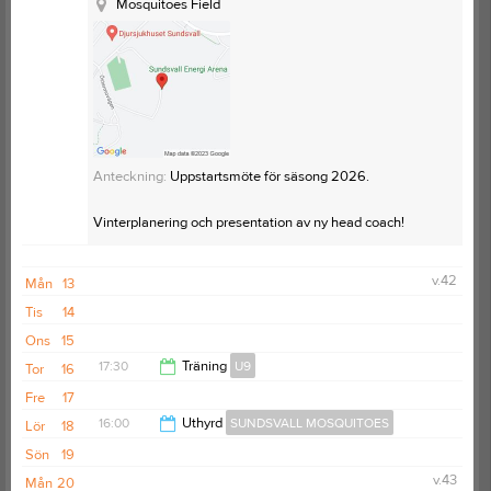
Mosquitoes Field
Anteckning:
Uppstartsmöte för säsong 2026.
Vinterplanering och presentation av ny head coach!
v.42
Mån
13
Tis
14
Ons
15
17:30
Träning
U9
Tor
16
Fre
17
18:30
16:00
Uthyrd
SUNDSVALL MOSQUITOES
Lör
18
Sön
19
20:00
v.43
Mån
20