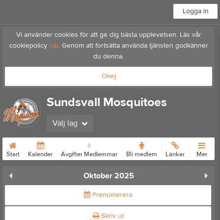
Logga in
Vi använder cookies för att ge dig bästa upplevelsen. Läs vår
cookiepolicy
här
. Genom att fortsätta använda tjänsten godkänner
du denna.
Okej
Sundsvall Mosquitoes
Välj lag
Start
Kalender
Avgifter Medlemmar
Bli medlem
Länkar
Mer
Oktober 2025
Prenumerera
Skriv ut