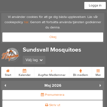
Logga in
Vi använder cookies för att ge dig bästa upplevelsen. Läs vår
cookiepolicy
här
. Genom att fortsätta använda tjänsten godkänner
du denna.
Okej
Sundsvall Mosquitoes
Välj lag
Start
Kalender
Avgifter Medlemmar
Bli medlem
Mer
Maj 2026
Prenumerera
Skriv ut