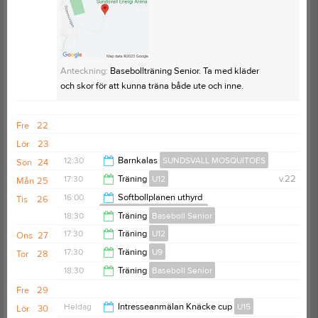
Anteckning:
Inomhusträning för tjejer och killar 5-9
år. Ta med inomhusskor och vattenflaska. Handske
Anteckning:
Basebollträning Senior. Ta med kläder
och slagträ finns att låna!
och skor för att kunna träna både ute och inne.
Fre
22
Lör
23
12:30
Barnkalas
SUNDSVALL MOSQUITOES
Sön
24
17:30
Träning
U12
v.22
Mån
25
15:30
16:00
Softbollplanen uthyrd
Tis
26
SUNDSVALL MOSQUITOES
19:00
18:30
Träning
Baseboll Senior
18:00
17:30
Träning
U12
Ons
27
20:30
17:30
Träning
U9
Tor
28
19:00
18:30
Träning
Baseboll Senior
18:30
Fre
29
20:30
Heldag
Intresseanmälan Knäcke cup
U15
Lör
30