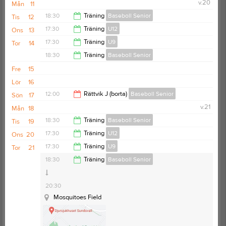
v.20
Mån
11
18:30
Träning
Baseboll Senior
Tis
12
17:30
Träning
U12
Ons
13
20:30
17:30
Träning
U9
Tor
14
19:00
18:30
Träning
Baseboll Senior
18:30
Fre
15
20:30
Lör
16
12:00
Rättvik J (borta)
Baseboll Senior
Sön
17
v.21
Mån
18
17:00
18:30
Träning
Baseboll Senior
Tis
19
17:30
Träning
U12
Ons
20
20:30
17:30
Träning
U9
Tor
21
19:00
18:30
Träning
Baseboll Senior
18:30
Mosquitoes Field
20:30
Mosquitoes Field